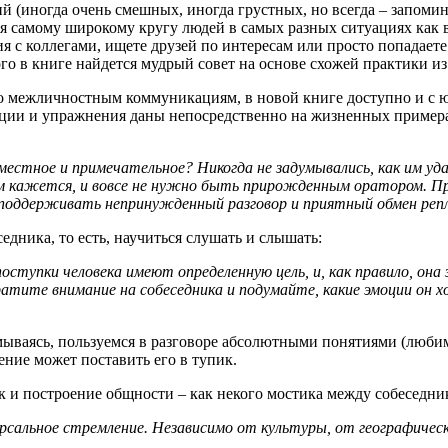
й (иногда очень смешных, иногда грустных, но всегда – запоми
 самому широкому кругу людей в самых разных ситуациях как в л
 с коллегами, ищете друзей по интересам или просто попадаете
го в книге найдется мудрый совет на основе схожей практики из
по межличностным коммуникациям, в новой книге доступно и с 
ации и упражнения даны непосредственно на жизненных пример
местное и примечательное? Никогда не задумывались, как им уд
м кажется, и вовсе не нужно быть прирожденным оратором. П
 поддерживать непринужденный разговор и приятный обмен реп
дника, то есть, научиться слушать и слышать:
поступки человека имеют определенную цель, и, как правило, он
атите внимание на собеседника и подумайте, какие эмоции он 
умываясь, пользуемся в разговоре абсолютными понятиями (люби
ние может поставить его в тупик.
ск и построение общности – как некого мостика между собеседни
сальное стремление. Независимо от культуры, от географическ