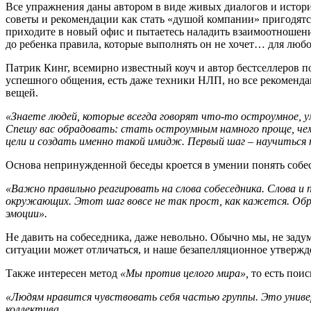
Все упражнения даны автором в виде живых диалогов и истори
советы и рекомендации как стать «душой компании» пригодятся
приходите в новый офис и пытаетесь наладить взаимоотношения
до ребенка правила, которые выполнять он не хочет… для любо
Патрик Кинг, всемирно известный коуч и автор бестселлеров 
успешного общения, есть даже техники НЛП, но все рекоменд
вещей.
«Знаете людей, которые всегда говорят что-то остроумное, у
Спешу вас обрадовать: стать остроумным намного проще, че
цели и создать именно такой имидж. Первый шаг – научиться
Основа непринужденной беседы кроется в умении понять собесе
«Важно правильно реагировать на слова собеседника. Слова и 
окружающих. Этот шаг вовсе не так прост, как кажется. Обр
эмоции».
Не давить на собеседника, даже невольно. Обычно мы, не зад
ситуации может отличаться, и наше безапелляционное утвержде
Также интересен метод
«Мы против целого мира»,
то есть пои
«Людям нравится чувствовать себя частью группы. Это универ
коллектива.