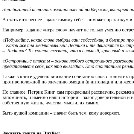
Это богатый источник эмоциональной поддержки, который п
А стать интереснее – даже самому себе – поможет практикум в 
Например, задание «игра слов» научит не только умению остро
«Подумайте, какие слова выбрал ваш собеседник, и быстро про
– Какой же ты медлительный! Ледники и те двигаются быстре
– Ледники? Ты хочешь сказать, что я сильный, красивый и легк
«Остроумные ответы – основа любого остроумного разговора, к
представляете себе, как это выглядит. Это спонтанные репли
Также в книге уделено внимание сочетанию слов с тоном их пр
противоположной по значению эмоции (в интонации или жесте
Но главное: Патрик Кинг, сам прекрасный рассказчик, рекомен
запоминать, и именно наши истории – залог доверительной и
собственную жизнь, чувства, мысли, их самих.
Быть душой компании – значит быть тем, кому доверяют.
Заказать книги на ЛитРес: