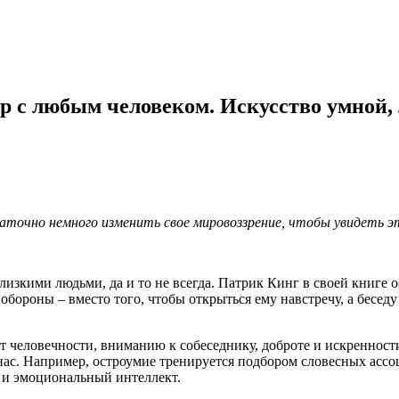
ор с любым человеком. Искусство умной,
точно немного изменить свое мировоззрение, чтобы увидеть эт
лизкими людьми, да и то не всегда. Патрик Кинг в своей книге о
у обороны – вместо того, чтобы открыться ему навстречу, а бесе
т человечности, вниманию к собеседнику, доброте и искренности
нас. Например, остроумие тренируется подбором словесных ассоц
ь и эмоциональный интеллект.