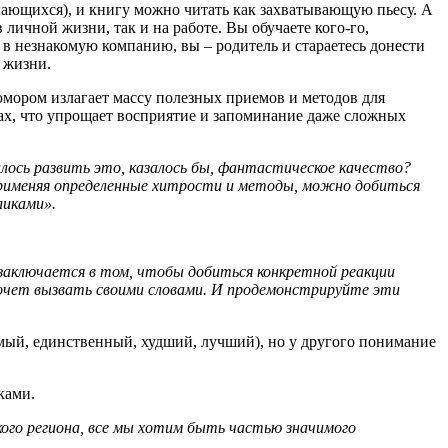
нающихся), и книгу можно читать как захватывающую пьесу. А
ичной жизни, так и на работе. Вы обучаете кого-го,
 в незнакомую компанию, вы – родитель и стараетесь донести
 жизни.
юмором излагает массу полезных приемов и методов для
ах, что упрощает восприятие и запоминание даже сложных
алось развить это, казалось бы, фантастическое качество?
рименяя определенные хитрости и методы, можно добиться
ликами».
а заключается в том, чтобы добиться конкретной реакции
хочет вызвать своими словами. И продемонстрируйте эти
мый, единственный, худший, лучший), но у другого понимание
ками.
ого региона, все мы хотим быть частью значимого