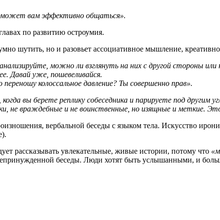
оможет вам эффективно общаться».
главах по развитию остроумия.
умно шутить, но и разовьет ассоциативное мышление, креативно
анализируйте, можно ли взглянуть на них с другой стороны или 
е. Давай уже, пошевеливайся.
о переношу колоссальное давление? Ты совершенно прав».
огда вы берете реплику собеседника и парируете под другим уг
ки, не враждебные и не воинственные, но изящные и меткие. Э
оизношения, вербальной беседы с языком тела. Искусство ирони
).
дует рассказывать увлекательные, живые истории, потому что
«м
 непринужденной беседы. Люди хотят быть услышанными, и боль