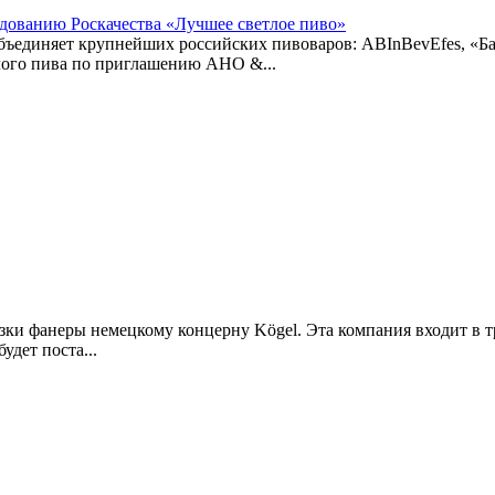
дованию Роскачества «Лучшее светлое пиво»
ъединяет крупнейших российских пивоваров: ABInBevEfes, «Ба
тлого пива по приглашению АНО &...
зки фанеры немецкому концерну Kögel. Эта компания входит в 
удет поста...