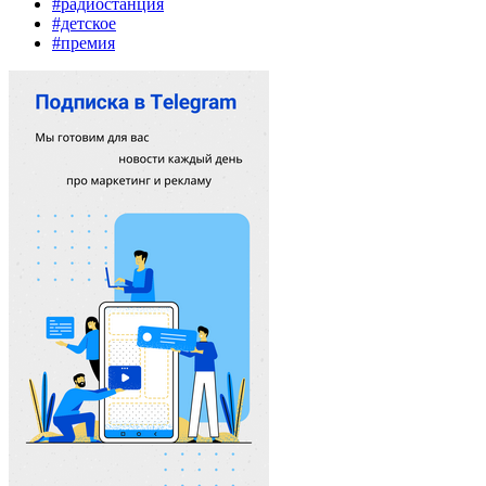
#радиостанция
#детское
#премия