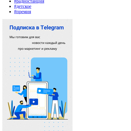
#радиостанция
#детское
#премия