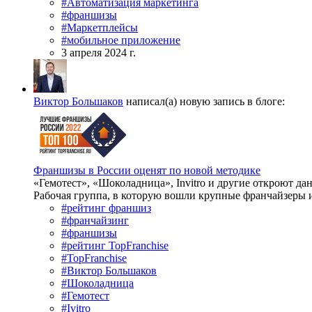
#Автоматизация маркетинга
#франшизы
#Маркетплейсы
#мобильное приложение
3 апреля 2024 г.
Виктор Большаков
написал(а) новую запись в блоге:
Франшизы в России оценят по новой методике
«Гемотест», «Шоколадница», Invitro и другие откроют д
Рабочая группа, в которую вошли крупные франчайзеры и
#рейтинг франшиз
#франчайзинг
#франшизы
#рейтинг TopFranchise
#TopFranchise
#Виктор Большаков
#Шоколадница
#Гемотест
#Ivitro