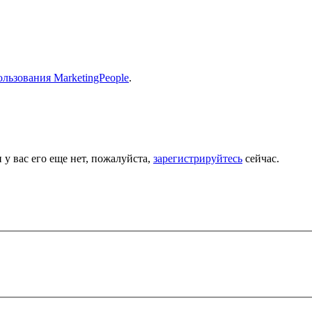
льзования MarketingPeople
.
 у вас его еще нет, пожалуйста,
зарегистрируйтесь
сейчас.