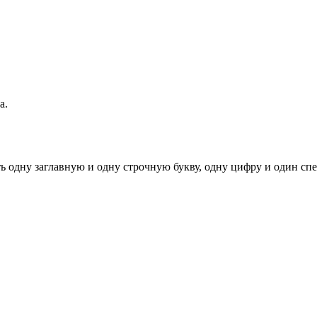
а.
ь одну заглавную и одну строчную букву, одну цифру и один спец