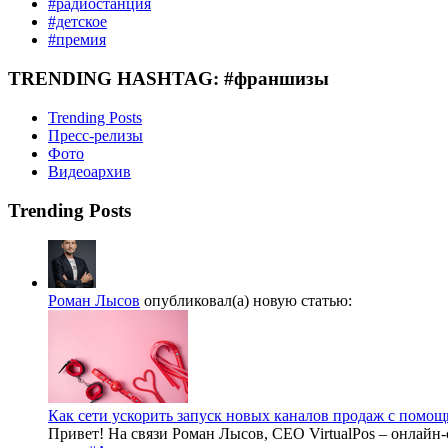
#радиостанция
#детское
#премия
TRENDING HASHTAG: #франшизы
Trending Posts
Пресс-релизы
Фото
Видеоархив
Trending Posts
Роман Лысов
опубликовал(а) новую статью:
Как сети ускорить запуск новых каналов продаж с помощ
Привет! На связи Роман Лысов, CEO VirtualPos – онлайн