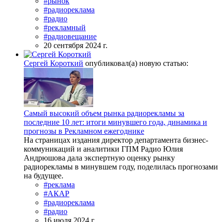
#рынок
#радиореклама
#радио
#рекламный
#радиовещание
20 сентября 2024 г.
Сергей Короткий
опубликовал(а) новую статью:
Самый высокий объем рынка радиорекламы за
последние 10 лет: итоги минувшего года, динамика и
прогнозы в Рекламном ежегоднике
На страницах издания директор департамента бизнес-
коммуникаций и аналитики ГПМ Радио Юлия
Андрюшова дала экспертную оценку рынку
радиорекламы в минувшем году, поделилась прогнозами
на будущее.
#реклама
#АКАР
#радиореклама
#радио
16 июля 2024 г.