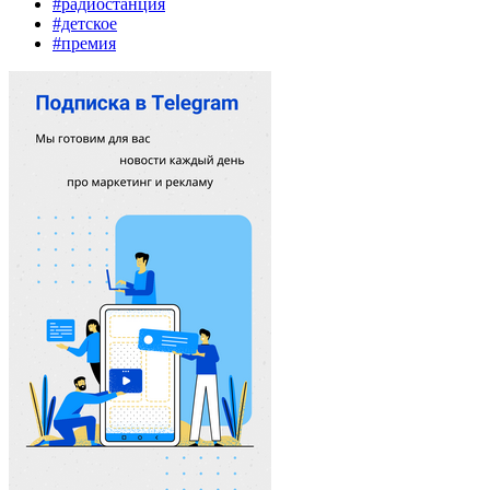
#радиостанция
#детское
#премия