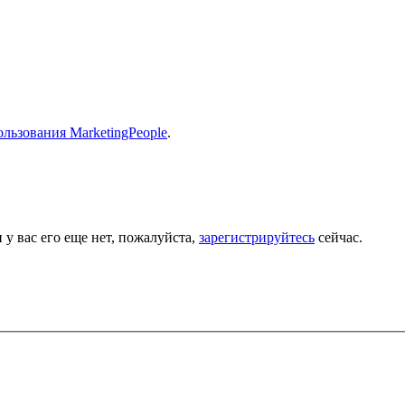
льзования MarketingPeople
.
 у вас его еще нет, пожалуйста,
зарегистрируйтесь
сейчас.