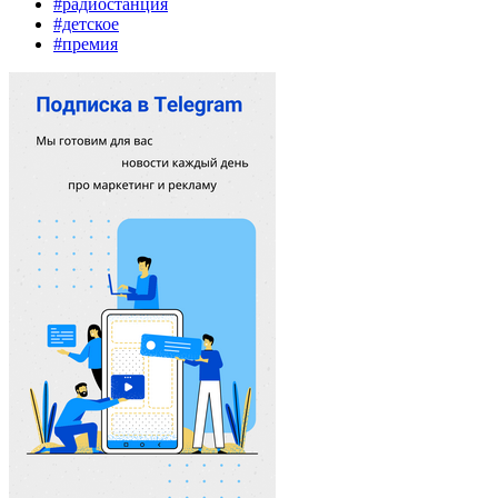
#радиостанция
#детское
#премия