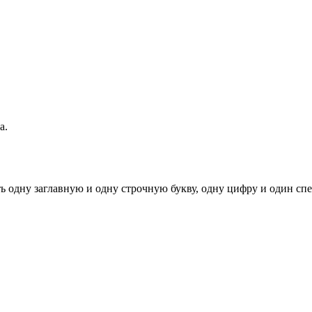
а.
ь одну заглавную и одну строчную букву, одну цифру и один спец