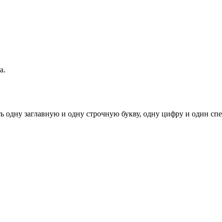
а.
ь одну заглавную и одну строчную букву, одну цифру и один спец