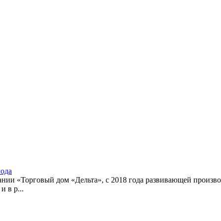
года
ании «Торговый дом «Дельта», с 2018 года развивающей произв
 в р...