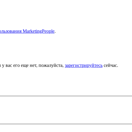
льзования MarketingPeople
.
 у вас его еще нет, пожалуйста,
зарегистрируйтесь
сейчас.