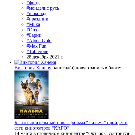
#фонд
#мондэлис русь
#шоколад
#праздник
#Milka
#Oreo
#Барни
#Alpen Gold
#Max Fun
#Toblerone
28 декабря 2021 г.
Виктория Ханеня
написал(а) новую запись в блоге:
Благотворительный показ фильма “Пальма” пройдет в
сети кинотеатров “КАРО”
14 марта в столичном киноцентре “Октябрь” состоится