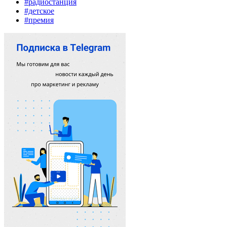
#радиостанция
#детское
#премия