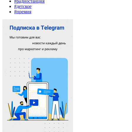
#радиостанция
#детское
#премия