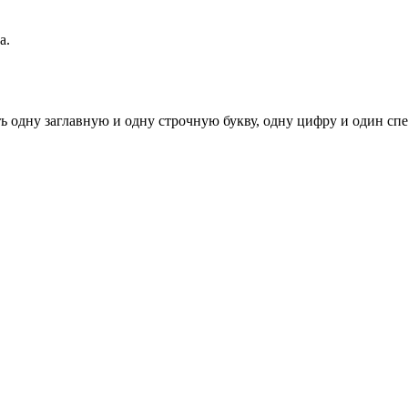
а.
ь одну заглавную и одну строчную букву, одну цифру и один спец