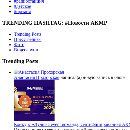
#радиостанция
#детское
#премия
TRENDING HASHTAG: #Новости АКМР
Trending Posts
Пресс-релизы
Фото
Видеоархив
Trending Posts
Анастасия Прохорская
написал(а) новую запись в блоге:
Конкурс «Лучшая event-команда, сертифицированная АК
Открыт прием заявок на конкурс «Лучшая event-команда