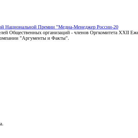
ной Национальной Премии "Медиа-Менеджер России-20
дителей Общественных организаций - членов Оргкомитета ХХII
компании "Аргументы и Факты".
а.