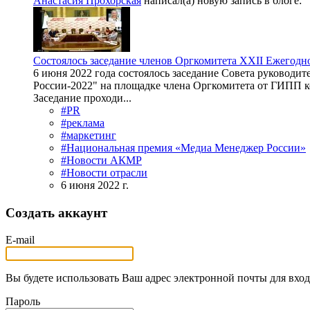
Анастасия Прохорская
написал(а) новую запись в блоге:
Состоялось заседание членов Оргкомитета ХХII Ежегод
6 июня 2022 года состоялось заседание Совета руково
России-2022" на площадке члена Оргкомитета от ГИПП 
Заседание проходи...
#PR
#реклама
#маркетинг
#Национальная премия «Медиа Менеджер России»
#Новости АКМР
#Новости отрасли
6 июня 2022 г.
Создать аккаунт
E-mail
Вы будете использовать Ваш адрес электронной почты для вход
Пароль