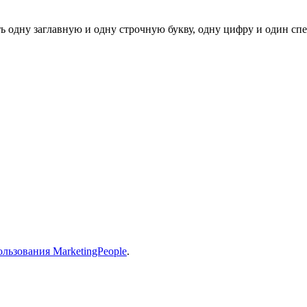
ь одну заглавную и одну строчную букву, одну цифру и один спец
льзования MarketingPeople
.