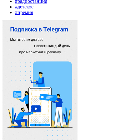
#радиостанция
#детское
#премия