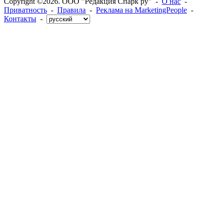
Copyright ©2026. ООО "Редакция Спарк ру" -
О нас
-
Приватность
-
Правила
-
Реклама на MarketingPeople
-
Контакты
-