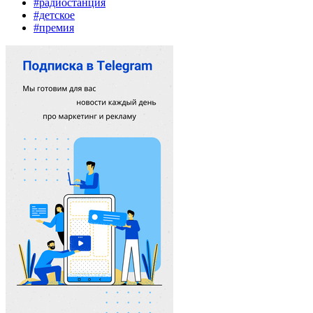
#радиостанция
#детское
#премия