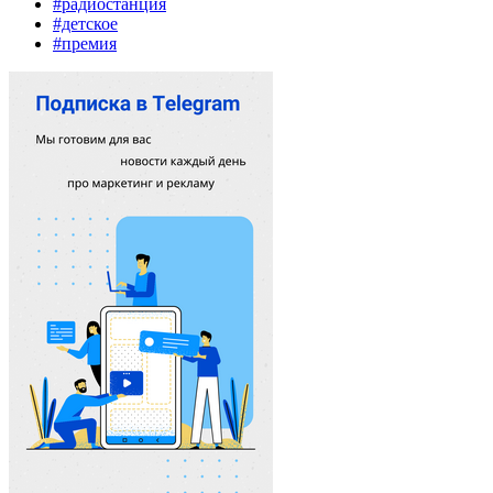
#радиостанция
#детское
#премия