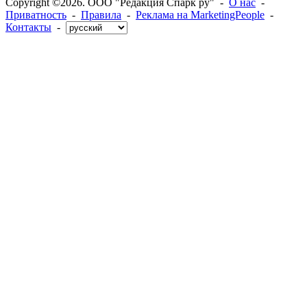
Copyright ©2026. ООО "Редакция Спарк ру" -
О нас
-
Приватность
-
Правила
-
Реклама на MarketingPeople
-
Контакты
-