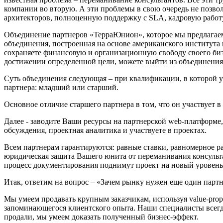
компании во вторую. А эти проблемы в свою очередь не позвол
архитекторов, полноценную поддержку с SLA, кадровую работу
Объединение партнеров «ТерраЮнион», которое мы предлагаем
объединения, построенная на основе американского института 
сохраняете финансовую и организационную свободу своего биз
достижении определенной цели, можете выйти из объединения
Суть объединения следующая – при квалификации, в которой у
партнера: младший или старший.
Основное отличие старшего партнера в том, что он участвует в
Далее - заводите Ваши ресурсы на партнерской web-платформе,
обсуждения, проектная аналитика и участвуете в проектах.
Всем партнерам гарантируются: равные ставки, равномерное ра
юридическая защита Вашего юнита от переманивания консульта
процесс документирования поднимут проект на новый уровень 
Итак, ответим на вопрос – «Зачем рынку нужен еще один парт
Мы умеем продавать крупным заказчикам, используя value-prop
запоминающегося клиентского опыта. Наши специалисты всегда
продали, мы умеем доказать полученный бизнес-эффект.