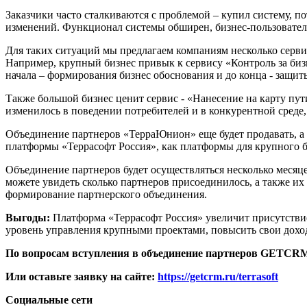
Заказчики часто сталкиваются с проблемой – купил систему, по
изменений. Функционал системы обширен, бизнес-пользователь м
Для таких ситуаций мы предлагаем компаниям несколько сервис
Например, крупный бизнес привык к сервису «Контроль за бизн
начала – формирования бизнес обоснования и до конца - защи
Также большой бизнес ценит сервис - «Нанесение на карту пути
изменилось в поведении потребителей и в конкурентной среде,
Объединение партнеров «ТерраЮнион» еще будет продавать, а 
платформы «Террасофт Россия», как платформы для крупного б
Объединение партнеров будет осуществляться несколько месяце
можете увидеть сколько партнеров присоединилось, а также их 
формирование партнерского объединения.
Выгоды:
Платформа «Террасофт Россия» увеличит присутствие
уровень управления крупными проектами, повысить свои дохо
По вопросам вступления в объединение партнеров
GETCR
Или оставьте заявку на сайте:
https://getcrm.ru/terrasoft
C
оциальные сети