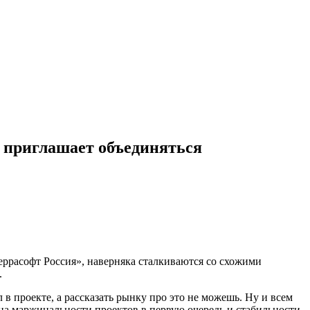
и приглашает объединяться
ррасофт Россия», наверняка сталкиваются со схожими
.
 в проекте, а рассказать рынку про это не можешь. Ну и всем
 на маржинальности проектов в первую очередь и стабильности