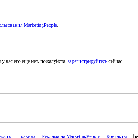
льзования MarketingPeople
.
 у вас его еще нет, пожалуйста,
зарегистрируйтесь
сейчас.
ность
-
Правила
-
Реклама на MarketingPeople
-
Контакты
-