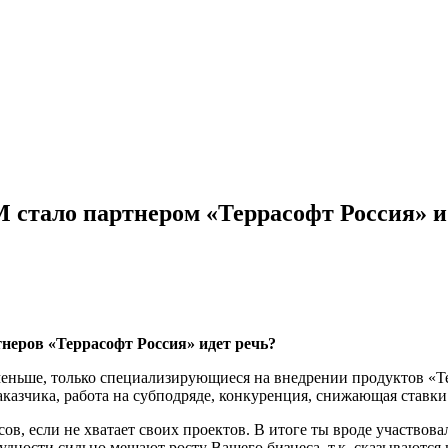
 стало партнером «Террасофт Россия» 
тнеров «Террасофт Россия» идет речь?
еньше, только специализирующиеся на внедрении продуктов «Те
аказчика, работа на субподряде, конкуренция, снижающая ставки
, если не хватает своих проектов. В итоге ты вроде участвовал
рудности сильно мешают росту Вашего бизнеса, т.к. сказываются