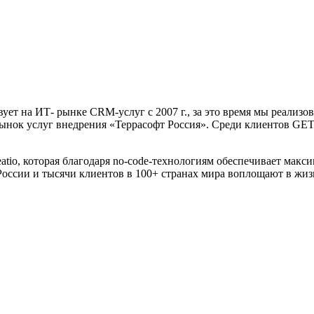
ует на ИТ- рынке CRM-услуг с 2007 г., за это время мы реализов
рынок услуг внедрения «Террасофт Россия». Cреди клиентов G
tio, которая благодаря no-code-технологиям обеспечивает мак
ссии и тысячи клиентов в 100+ странах мира воплощают в жизнь