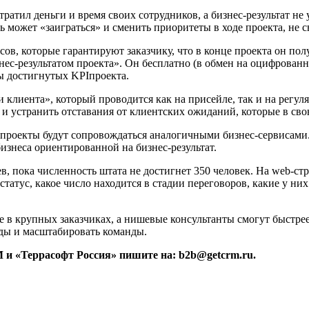
тратил деньги и время своих сотрудников, а бизнес-результат н
ожет «заиграться» и сменить приоритеты в ходе проекта, не свя
ов, которые гарантируют заказчику, что в конце проекта он полу
ес-результатом проекта». Он бесплатно (в обмен на оцифрованн
ты достигнутых KPIпроекта.
 клиента», который проводится как на присейле, так и на регуля
 и устранить отставания от клиентских ожиданий, которые в сво
проекты будут сопровождаться аналогичными бизнес-сервисами.
изнеса ориентированной на бизнес-результат.
в, пока численность штата не достигнет 350 человек. На web-с
статус, какое число находится в стадии переговоров, какие у ни
 в крупных заказчиках, а нишевые консультанты смогут быстре
ды и масштабировать команды.
M
и «Террасофт Россия» пишите на: b2b@getcrm.ru.