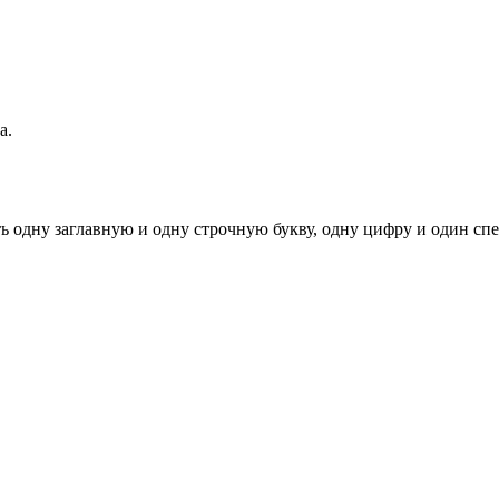
а.
ь одну заглавную и одну строчную букву, одну цифру и один спец