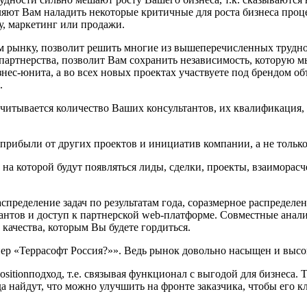
яют Вам наладить некоторые критичные для роста бизнеса процес
, маркетинг или продажи.
 рынку, позволит решить многие из вышеперечисленных трудно
партнерства, позволит Вам сохранить независимость, которую мы
нес-юнита, а во всех новых проектах участвуете под брендом 
.
читывается количество Ваших консультантов, их квалификация,
 прибыли от других проектов и инициатив компании, а не только
 на которой будут появляться лиды, сделки, проекты, взаиморас
спределение задач по результатам года, соразмерное распределен
нтов и доступ к партнерской web-платформе. Совместные анали
качества, которым Вы будете гордиться.
нер «Террасофт Россия?»». Ведь рынок довольно насыщен и высо
ositionподход, т.е. связывая функционал с выгодой для бизнес
 найдут, что можно улучшить на фронте заказчика, чтобы его к