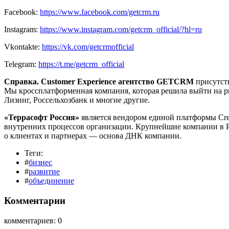
Facebook:
https://www.facebook.com/getcrm.ru
Instagram:
https://www.instagram.com/getcrm_official/?hl=ru
Vkontakte:
https://vk.com/getcrmofficial
Telegram:
https://t.me/getcrm_official
Справка. Customer Experience агентство
GETCRM
присутств
Мы кроссплатформенная компания, которая решила выйти на 
Лизинг, Россельхозбанк и многие другие.
«Террасофт Россия»
является вендором единой платформы Crea
внутренних процессов организации. Крупнейшие компании в Ро
о клиентах и партнерах — основа ДНК компании.
Теги:
#
бизнес
#
развитие
#
объединение
Комментарии
комментариев: 0