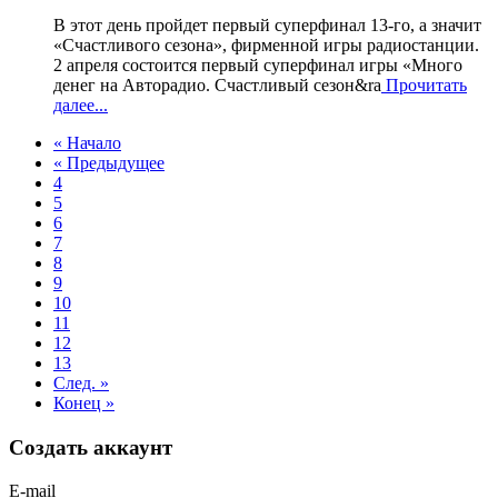
В этот день пройдет первый суперфинал 13-го, а значит
«Счастливого сезона», фирменной игры радиостанции.
2 апреля состоится первый суперфинал игры «Много
денег на Авторадио. Счастливый сезон&ra
Прочитать
далее...
« Начало
« Предыдущее
4
5
6
7
8
9
10
11
12
13
След. »
Конец »
Создать аккаунт
E-mail