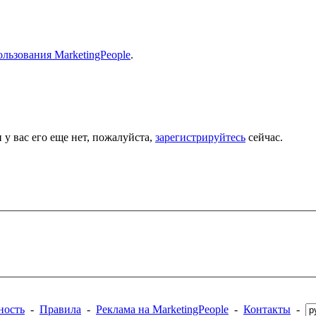
льзования MarketingPeople
.
 у вас его еще нет, пожалуйста,
зарегистрируйтесь
сейчас.
ность
-
Правила
-
Реклама на MarketingPeople
-
Контакты
-