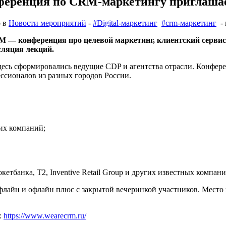
еренция по CRM-маркетингу приглашает
о в
Новости мероприятий
-
#Digital-маркетинг
#crm-маркетинг
- 
M — конференция про целевой маркетинг, клиентский сервис 
нсляция лекций.
десь сформировались ведущие CDP и агентства отрасли. Конфе
фессионалов из разных городов России.
ких компаний;
тбанка, Т2, Inventive Retail Group и других известных компан
офлайн и офлайн плюс с закрытой вечеринкой участников. Мест
:
https://www.wearecrm.ru/