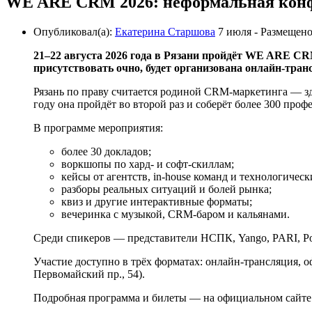
WE ARE CRM 2026: неформальная конф
Опубликовал(а):
Екатерина Старшова
7 июля
- Размещен
21–22 августа 2026 года в Рязани пройдёт WE ARE CR
присутствовать очно, будет организована онлайн-тра
Рязань по праву считается родиной CRM-маркетинга
—
з
году она пройдёт во второй раз и соберёт более 300 про
В программе мероприятия:
более 30 докладов;
воркшопы по хард- и софт-скиллам;
кейсы от агентств, in‑house команд и технологичес
разборы реальных ситуаций и болей рынка;
квиз и другие интерактивные форматы;
вечеринка с музыкой, CRM-баром и кальянами.
Среди спикеров — представители НСПК, Yango, PARI, Роке
Участие доступно в трёх форматах: онлайн-трансляция, 
Первомайский пр., 54).
Подробная программа и билеты — на официальном сайте