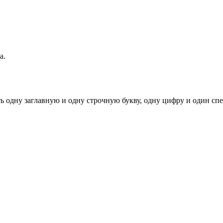
а.
ь одну заглавную и одну строчную букву, одну цифру и один спец