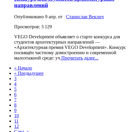
направлений
Опубликовано
9 апр.
от
Станислав Веклич
Просмотров: 3 129
VEGO Development объявляет о старте конкурса для
студентов архитектурных направлений —
«Архитектурная премия VEGO Development». Конкурс
посвящён частному домостроению и современной
малоэтажной среде: уч
Прочитать далее...
« Начало
« Предыдущее
3
4
5
6
7
8
9
10
11
12
След. »