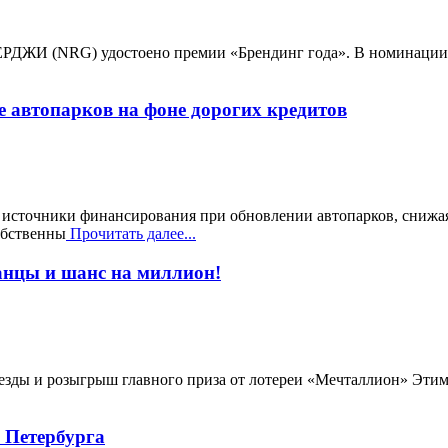
ЭНЕРДЖИ (NRG) удостоено премии «Брендинг года». В номинации
автопарков на фоне дорогих кредитов
т источники финансирования при обновлении автопарков, снижая
обственны
Прочитать далее...
анцы и шанс на миллион!
везды и розыгрыш главного приза от лотереи «Мечталлион» Эти
 Петербурга