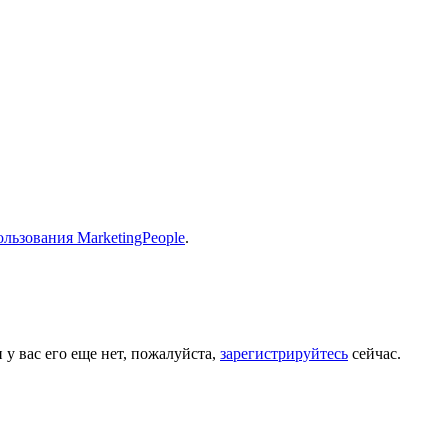
льзования MarketingPeople
.
 у вас его еще нет, пожалуйста,
зарегистрируйтесь
сейчас.