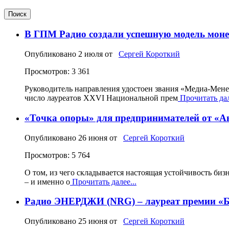
Поиск
В ГПМ Радио создали успешную модель моне
Опубликовано
2 июля
от
Сергей Короткий
Просмотров: 3 361
Руководитель направления удостоен звания «Медиа‑Мен
число лауреатов XXVI Национальной прем
Прочитать дал
«Точка опоры» для предпринимателей от «А
Опубликовано
26 июня
от
Сергей Короткий
Просмотров: 5 764
О том, из чего складывается настоящая устойчивость биз
– и именно о
Прочитать далее...
Радио ЭНЕРДЖИ (NRG) – лауреат премии «Б
Опубликовано
25 июня
от
Сергей Короткий