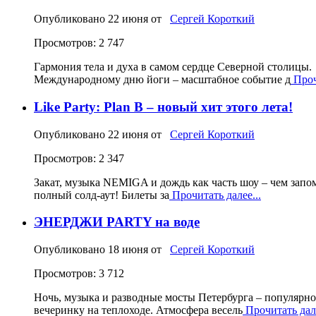
Опубликовано
22 июня
от
Сергей Короткий
Просмотров: 2 747
Гармония тела и духа в самом сердце Северной столицы
Международному дню йоги – масштабное событие д
Проч
Like Party: Plan B – новый хит этого лета!
Опубликовано
22 июня
от
Сергей Короткий
Просмотров: 2 347
Закат, музыка NEMIGA и дождь как часть шоу – чем запом
полный солд‑аут! Билеты за
Прочитать далее...
ЭНЕРДЖИ PARTY на воде
Опубликовано
18 июня
от
Сергей Короткий
Просмотров: 3 712
Ночь, музыка и разводные мосты Петербурга – популярн
вечеринку на теплоходе. Атмосфера весель
Прочитать дале