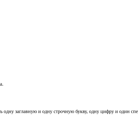
а.
ь одну заглавную и одну строчную букву, одну цифру и один спец