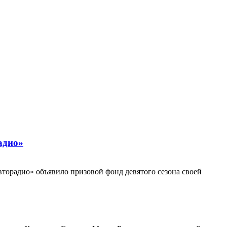
адио»
торадио» объявило призовой фонд девятого сезона своей