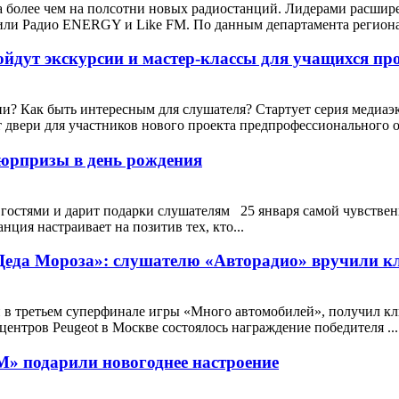
а более чем на полсотни новых радиостанций. Лидерами расши
ли Радио ENERGY и Like FM. По данным департамента региона
ойдут экскурсии и мастер-классы для учащихся пр
ии? Как быть интересным для слушателя? Стартует серия медиа
двери для участников нового проекта предпрофессионального о.
сюрпризы в день рождения
и гостями и дарит подарки слушателям 25 января самой чувстве
нция настраивает на позитив тех, кто...
 Деда Мороза»: слушателю «Авторадио» вручили к
в третьем суперфинале игры «Много автомобилей», получил ключ
центров Peugeot в Москве состоялось награждение победителя ...
M» подарили новогоднее настроение