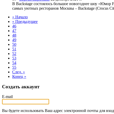
В Backstage состоялось большое новогоднее шоу «Юмор 
самых уютных ресторанов Москвы – Backstage (Crocus City
« Начало
« Предыдущее
46
47
48
49
50
51
52
53
54
55
След. »
Конец »
Создать аккаунт
E-mail
Вы будете использовать Ваш адрес электронной почты для вход