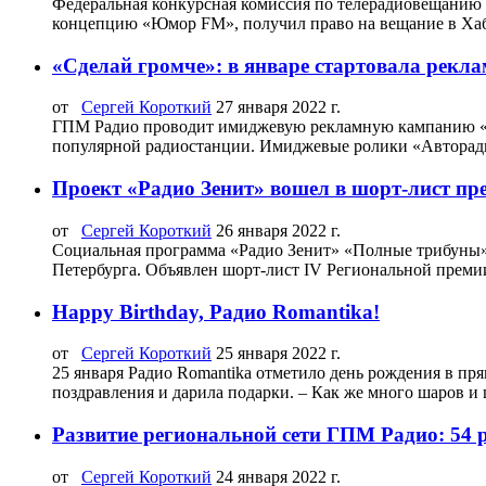
Федеральная конкурсная комиссия по телерадиовещанию 
концепцию «Юмор FM», получил право на вещание в Хабар
«Сделай громче»: в январе стартовала рекл
от
Сергей Короткий
27 января 2022 г.
ГПМ Радио проводит имиджевую рекламную кампанию «Ав
популярной радиостанции. Имиджевые ролики «Авторадио
Проект «Радио Зенит» вошел в шорт-лист п
от
Сергей Короткий
26 января 2022 г.
Социальная программа «Радио Зенит» «Полные трибуны» 
Петербурга. Объявлен шорт-лист IV Региональной премии 
Happy Birthday, Радио Romantika!
от
Сергей Короткий
25 января 2022 г.
25 января Радио Romantika отметило день рождения в пр
поздравления и дарила подарки. – Как же много шаров и 
Развитие региональной сети ГПМ Радио: 54 
от
Сергей Короткий
24 января 2022 г.