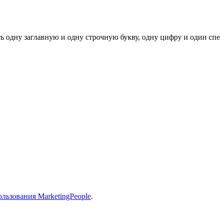
ь одну заглавную и одну строчную букву, одну цифру и один спец
льзования MarketingPeople
.