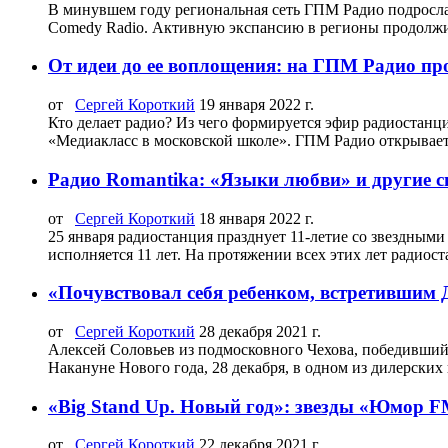
В минувшем году региональная сеть ГПМ Радио подросл
Comedy Radio. Активную экспансию в регионы продолжи
От идеи до ее воплощения: на ГПМ Радио пр
от
Сергей Короткий
19 января 2022 г.
Кто делает радио? Из чего формируется эфир радиостанц
«Медиакласс в московской школе». ГПМ Радио открывает 
Радио Romantika: «Языки любви» и другие 
от
Сергей Короткий
18 января 2022 г.
25 января радиостанция празднует 11-летие со звездным
исполняется 11 лет. На протяжении всех этих лет радиоста
«Почувствовал себя ребенком, встретившим
от
Сергей Короткий
28 декабря 2021 г.
Алексей Соловьев из подмосковного Чехова, победивший 
Накануне Нового года, 28 декабря, в одном из дилерских 
«Big Stand Up. Новый год»: звезды «Юмор F
от
Сергей Короткий
22 декабря 2021 г.