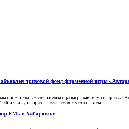
: объявлен призовой фонд фирменной игры «Автор
амым внимательным слушателям и разыгрывает крутые призы. «Ав
лей и три суперприза – путешествие мечты, автом...
ор FM» в Хабаровске