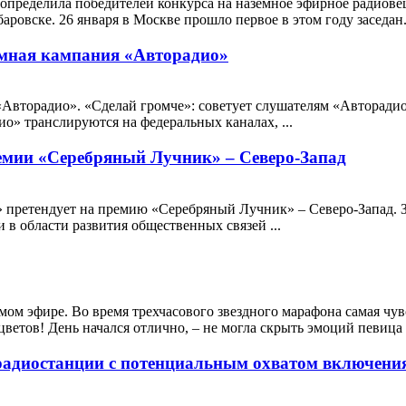
определила победителей конкурса на наземное эфирное радиов
овске. 26 января в Москве прошло первое в этом году заседан.
амная кампания «Авторадио»
торадио». «Сделай громче»: советует слушателям «Авторадио»
» транслируются на федеральных каналах, ...
ремии «Серебряный Лучник» – Северо-Запад
претендует на премию «Серебряный Лучник» – Северо-Запад. З
в области развития общественных связей ...
ямом эфире. Во время трехчасового звездного марафона самая ч
цветов! День начался отлично, – не могла скрыть эмоций певица 
радиостанции с потенциальным охватом включения