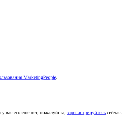
льзования MarketingPeople
.
 у вас его еще нет, пожалуйста,
зарегистрируйтесь
сейчас.