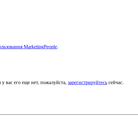
льзования MarketingPeople
.
 у вас его еще нет, пожалуйста,
зарегистрируйтесь
сейчас.