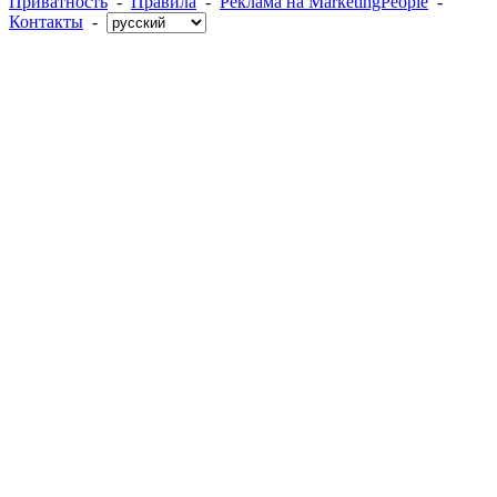
Приватность
-
Правила
-
Реклама на MarketingPeople
-
Контакты
-