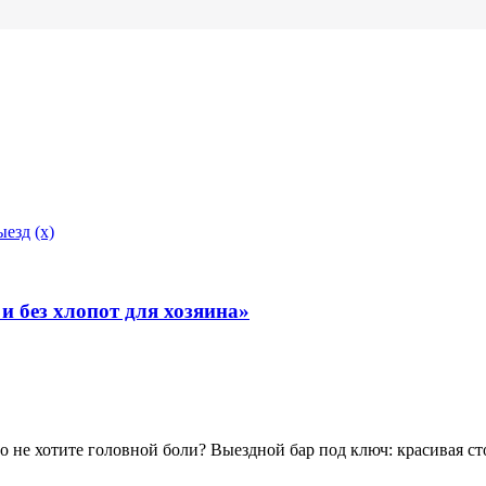
ыезд
(x)
и без хлопот для хозяина»
но не хотите головной боли? Выездной бар под ключ: красивая с