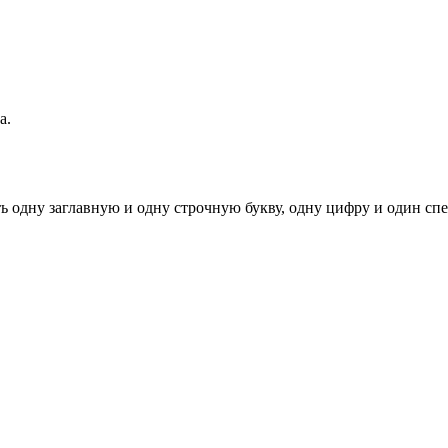
а.
ь одну заглавную и одну строчную букву, одну цифру и один спец