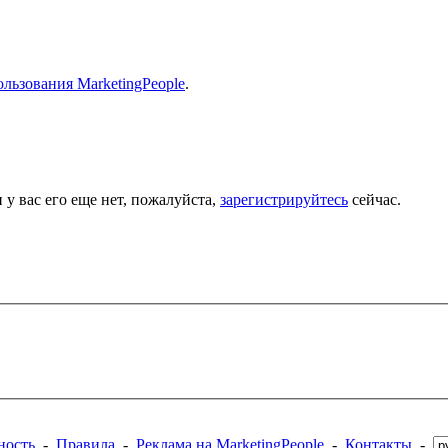
льзования MarketingPeople
.
 у вас его еще нет, пожалуйста,
зарегистрируйтесь
сейчас.
ность
-
Правила
-
Реклама на MarketingPeople
-
Контакты
-