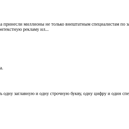
ка принесли миллионы не только внештатным специалистам по за
нтекстную рекламу ил...
а.
ь одну заглавную и одну строчную букву, одну цифру и один спец