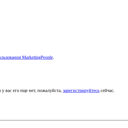
льзования MarketingPeople
.
 у вас его еще нет, пожалуйста,
зарегистрируйтесь
сейчас.