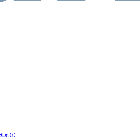
eting
(x)