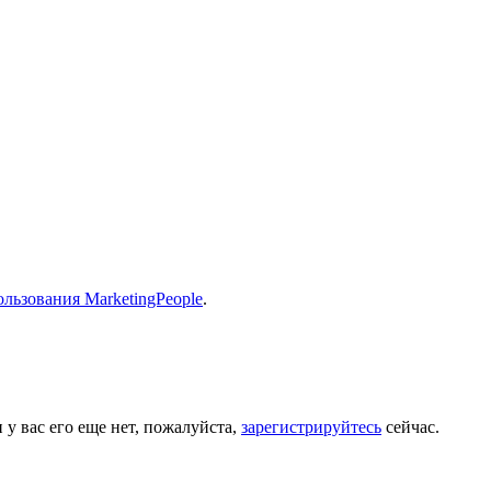
льзования MarketingPeople
.
 у вас его еще нет, пожалуйста,
зарегистрируйтесь
сейчас.