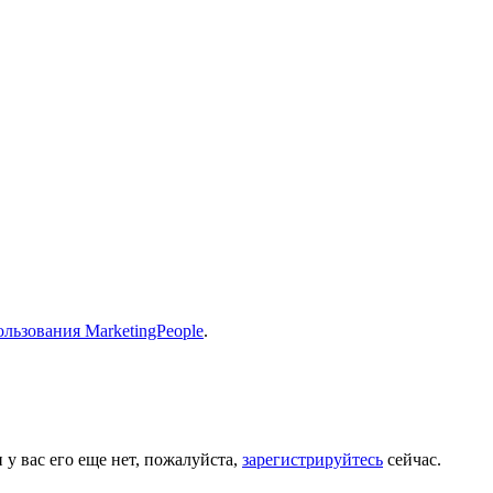
льзования MarketingPeople
.
 у вас его еще нет, пожалуйста,
зарегистрируйтесь
сейчас.