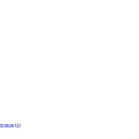
рговля
(x)