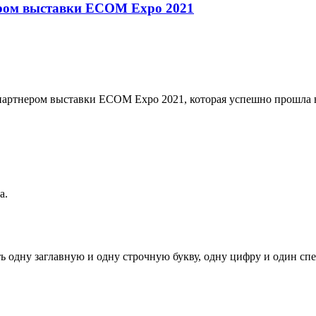
ром выставки ECOM Expo 2021
партнером выставки ECOM Expo 2021, которая успешно прошл
а.
ь одну заглавную и одну строчную букву, одну цифру и один спец