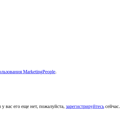
льзования MarketingPeople
.
 у вас его еще нет, пожалуйста,
зарегистрируйтесь
сейчас.