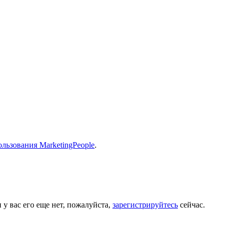
льзования MarketingPeople
.
 у вас его еще нет, пожалуйста,
зарегистрируйтесь
сейчас.