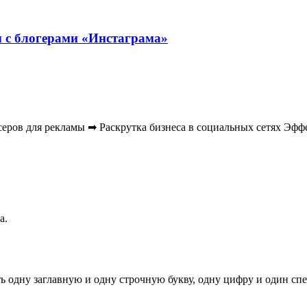
ы с блогерами «Инстаграма»
еров для рекламы ➡ Раскрутка бизнеса в социальных сетях Эфф
а.
ь одну заглавную и одну строчную букву, одну цифру и один спец