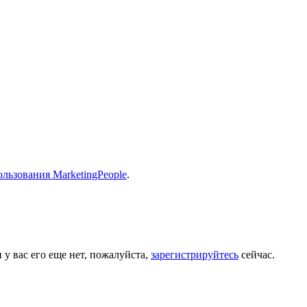
льзования MarketingPeople
.
 у вас его еще нет, пожалуйста,
зарегистрируйтесь
сейчас.