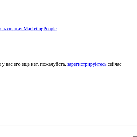
льзования MarketingPeople
.
 у вас его еще нет, пожалуйста,
зарегистрируйтесь
сейчас.