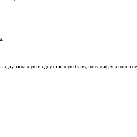
а.
ь одну заглавную и одну строчную букву, одну цифру и один спец