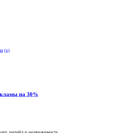
ма
(x)
екламы на 30%
рт, ритейл и недвижимость