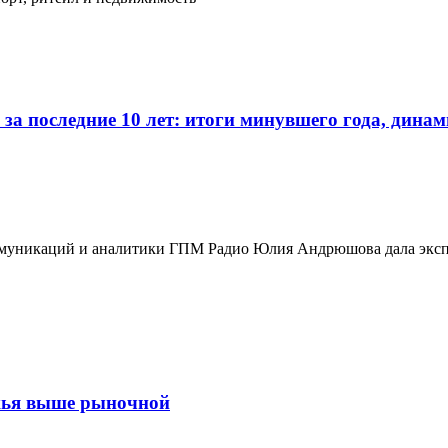
 последние 10 лет: итоги минувшего года, динам
оммуникаций и аналитики ГПМ Радио Юлия Андрюшова дала экс
жья выше рыночной