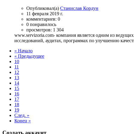
Опубликовал(а)
Станислав Кордун
11 февраля 2019 г.
комментариев: 0
0 понравилось
просмотров: 1 304
www.servizoria.com- компания является одним из ведущи
исследований, аудитах, программах по улучшению качест
« Начало
« Предыдущее
10
11
12
13
14
15
16
17
18
19
След. »
Конец »
Создать аккаунт