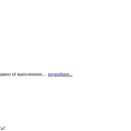
давно её выполнение...
подробнее...
са?