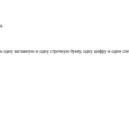
а.
ь одну заглавную и одну строчную букву, одну цифру и один спец