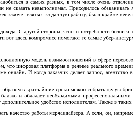
адобиться в самых разных, в том числе очень отдаленн
ли не сказать невыполнимая. Приходилось обзванивать
век захочет взяться за данную работу, была крайне нев
 дохода. С другой стороны, ясны и потребности бизнеса,
ти вот здесь компромисс помогают те самые убер-инстур
волюционную модель взаимоотношений в сфере перевозо
том, что цифровая платформа в режиме реального време
ме онлайн. И когда заказчик делает запрос, агентство в
м образом в кратчайшие сроки можно собрать целую бриг
но близко и обладает необходимыми профессиональными
т дополнительное удобство исполнителям. Также в таких
ть качество работы мерчандайзера. А если, он, наприме