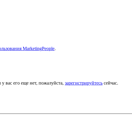
льзования MarketingPeople
.
 у вас его еще нет, пожалуйста,
зарегистрируйтесь
сейчас.