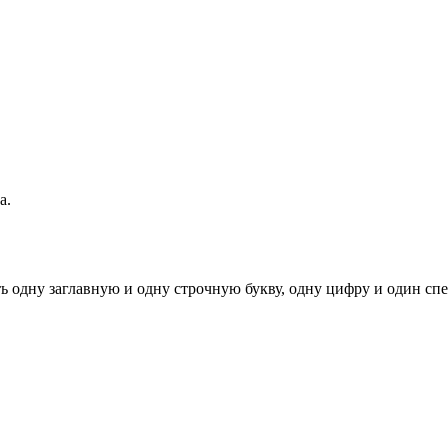
а.
ь одну заглавную и одну строчную букву, одну цифру и один спец