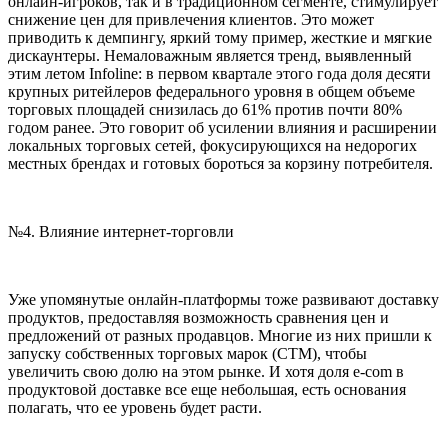
онлайн-игроков, так и в традиционном сегменте, стимулирует
снижение цен для привлечения клиентов. Это может
приводить к демпингу, яркий тому пример, жесткие и мягкие
дискаунтеры. Немаловажным является тренд, выявленный
этим летом Infoline: в первом квартале этого года доля десяти
крупных ритейлеров федерального уровня в общем объеме
торговых площадей снизилась до 61% против почти 80%
годом ранее. Это говорит об усилении влияния и расширении
локальных торговых сетей, фокусирующихся на недорогих
местных брендах и готовых бороться за корзину потребителя.
№4. Влияние интернет-торговли
Уже упомянутые онлайн-платформы тоже развивают доставку
продуктов, предоставляя возможность сравнения цен и
предложений от разных продавцов. Многие из них пришли к
запуску собственных торговых марок (СТМ), чтобы
увеличить свою долю на этом рынке. И хотя доля e-com в
продуктовой доставке все еще небольшая, есть основания
полагать, что ее уровень будет расти.