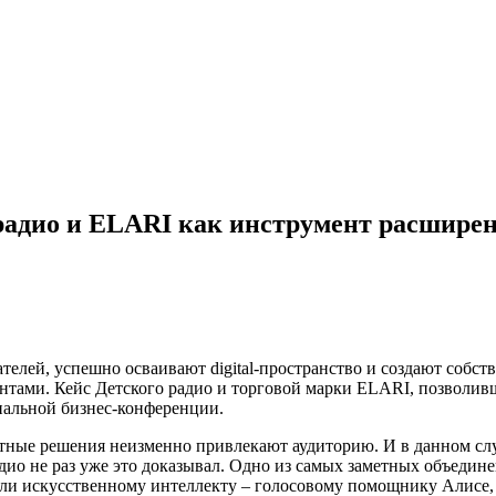
 радио и ELARI как инструмент расшир
елей, успешно осваивают digital-пространство и создают собс
иентами. Кейс Детского радио и торговой марки ELARI, позвол
ональной бизнес-конференции.
ные решения неизменно привлекают аудиторию. И в данном случа
ио не раз уже это доказывал. Одно из самых заметных объединен
ли искусственному интеллекту – голосовому помощнику Алисе, 