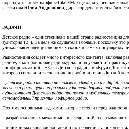
поработать в прямом эфире Like FM. Еще одна успешная коллаб
рассказала
Юлия Андрюшова
, директор департамента бизне
ЗАДАЧИ
Детское радио – единственная в нашей стране радиостанция для
аудитория 12+). На деле же слушателей больше, поскольку это 
уникальная коллекция любимых сказок и самых популярных пе
Радиостанция создает много интересного контента, включая ра
радио», в которой юные радиожурналисты узнают от практику
внеэфирных акций – «Ёлка Детского радио» и «Круиз Детского 
которого составили экспозицию первой в истории Детской кос
– Детское радио активно не только в офлайн, но и в digital: в
месяцев и размещены на разных аудиоплатформах, набрали уж
аудиоконтент Детского радио при помощи мобильных телефоно
автомобильный приемник и эфирное радио.
Поэтому основными задачами, которые стояли перед радиостан
– разработка новых механизмов исследований, охватывающих т
– поиск новых каналов доставки и потребления аудиоконтента.