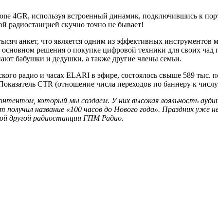
hone 4GR, используя встроенный динамик, подключившись к по
той радиостанцией скучно точно не бывает!
тысяч анкет, что является одним из эффективных инструментов ма
 в основном решения о покупке цифровой техники для своих ча
пают бабушки и дедушки, а также другие члены семьи.
ского радио и часах ELARI в эфире, состоялось свыше 589 тыс. п
 Показатель CTR (отношение числа переходов по баннеру к числу 
онтентом, который мы создаем. У них высокая лояльность ауди
т получил название «100 часов до Нового года». Праздник уже 
юбой другой радиостанции ГПМ Радио.