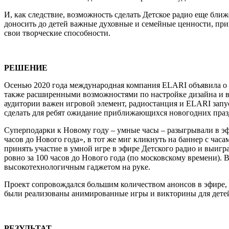
И, как следствие, возможность сделать Детское радио еще бли
доносить до детей важные духовные и семейные ценности, при
свои творческие способности.
РЕШЕНИЕ
Осенью 2020 года международная компания ELARI объявила о в
также расширенными возможностями по настройке дизайна и ви
аудитории важен игровой элемент, радиостанция и ELARI запу
сделать для ребят ожидание приближающихся новогодних праз
Суперподарки к Новому году – умные часы – разыгрывали в эфи
часов до Нового года», в тот же миг кликнуть на баннер с часа
принять участие в умной игре в эфире Детского радио и выигр
ровно за 100 часов до Нового года (по московскому времени). 
высокотехнологичным гаджетом на руке.
Проект сопровождался большим количеством анонсов в эфире, 
были реализованы анимированные игры и викторины для дете
РЕЗУЛЬТАТ