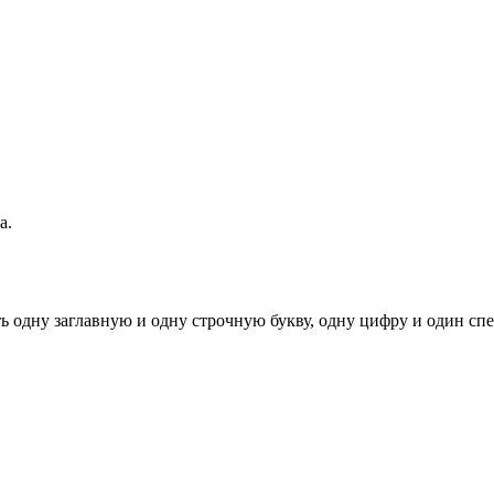
а.
ь одну заглавную и одну строчную букву, одну цифру и один спец