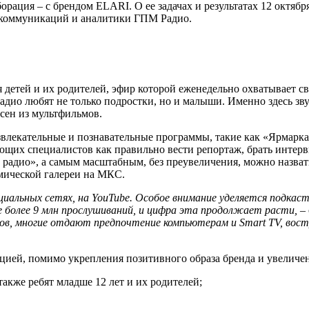
орация – с брендом ELARI. О ее задачах и результатах 12 октяб
с-коммуникаций и аналитики ГПМ Радио.
 детей и их родителей, эфир которой еженедельно охватывает св
радио любят не только подростки, но и малыши. Именно здесь зв
сен из мультфильмов.
звлекательные и познавательные программы, такие как «Ярмарка
ющих специалистов как правильно вести репортаж, брать интер
радио», а самым масштабным, без преувеличения, можно назвать
мической галереи на МКС.
 социальных сетях, на YouTube. Особое внимание уделяется подкас
е более 9 млн прослушиваний, и цифра эта продолжает расти,
–
в, многие отдают предпочтение компьютерам и Smart TV, вост
цией, помимо укрепления позитивного образа бренда и увеличен
акже ребят младше 12 лет и их родителей;