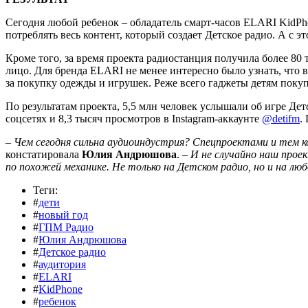
Сегодня любой ребенок – обладатель смарт-часов ELARI KidP
потреблять весь контент, который создает Детское радио. А с э
Кроме того, за время проекта радиостанция получила более 80 
лицо. Для бренда ELARI не менее интересно было узнать, что
за покупку одежды и игрушек. Реже всего гаджеты детям поку
По результатам проекта, 5,5 млн человек услышали об игре Дет
соцсетях и 8,3 тысяч просмотров в Instagram-аккаунте
@detifm
.
– Чем сегодня сильна аудиоиндустрия? Спецпроектами и тем к
констатировала
Юлия Андрюшова
. –
И не случайно наш проек
по похожей механике. Не только на Детском радио, но и на л
Теги:
#
дети
#
новый год
#
ГПМ Радио
#
Юлия Андрюшова
#
Детское радио
#
аудитория
#
ELARI
#
KidPhone
#
ребенок