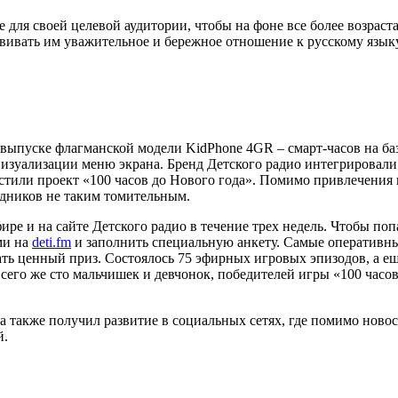
же для своей целевой аудитории, чтобы на фоне все более возра
вивать им уважительное и бережное отношение к русскому язык
ыпуске флагманской модели KidPhone 4GR – смарт-часов на баз
зуализации меню экрана. Бренд Детского радио интегрировали 
стили проект «100 часов до Нового года». Помимо привлечения 
дников не таким томительным.
ре и на сайте Детского радио в течение трех недель. Чтобы поп
ми на
deti.fm
и заполнить специальную анкету. Самые оперативн
ать ценный приз. Состоялось 75 эфирных игровых эпизодов, а е
Всего же сто мальчишек и девчонок, победителей игры «100 часов
а также получил развитие в социальных сетях, где помимо ново
й.