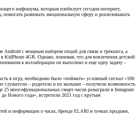
стающего инфошума, которым изобилует сегодня интернет,
у, помогать развивать эмоциональную сферу и реализовывать
е Android с мощным набором опций для связи и трекинга, а
в KidPhone 4GR. Однако, понимая, что для вовлечения детской
внимания к коллаборации он выполнял и еще одну задачу –
асть в игру, необходимо было «поймать» условный сигнал «100
ые слушатели – родители и их малыши – получили возможность
ще 25 многофункциональных смарт-часов разыграли в Instagram
 до Нового года», встретили 2021 год с крутым
стей и информации о часах, бренде ELARI и точках продажи,