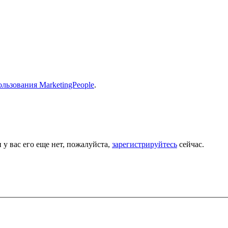
льзования MarketingPeople
.
 у вас его еще нет, пожалуйста,
зарегистрируйтесь
сейчас.