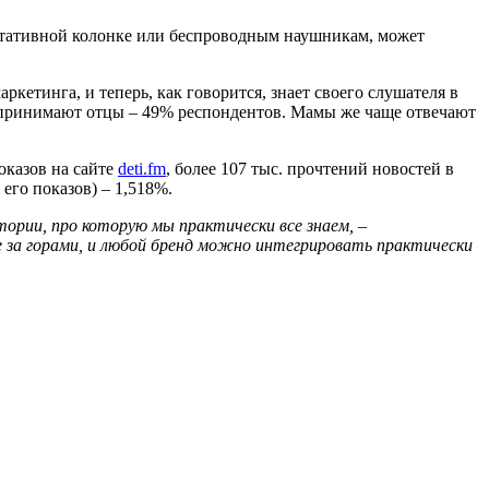
ртативной колонке или беспроводным наушникам, может
ркетинга, и теперь, как говорится, знает своего слушателя в
д принимают отцы – 49% респондентов. Мамы же чаще отвечают
оказов на сайте
deti.fm
, более 107 тыс. прочтений новостей в
его показов) – 1,518%.
тории, про которую мы практически все знаем,
–
не за горами, и любой бренд можно интегрировать практически