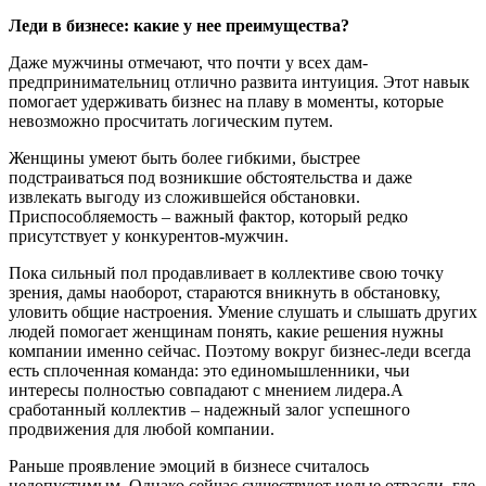
Леди в бизнесе: какие у нее преимущества?
Даже мужчины отмечают, что почти у всех дам-
предпринимательниц отлично развита интуиция. Этот навык
помогает удерживать бизнес на плаву в моменты, которые
невозможно просчитать логическим путем.
Женщины умеют быть более гибкими, быстрее
подстраиваться под возникшие обстоятельства и даже
извлекать выгоду из сложившейся обстановки.
Приспособляемость – важный фактор, который редко
присутствует у конкурентов-мужчин.
Пока сильный пол продавливает в коллективе свою точку
зрения, дамы наоборот, стараются вникнуть в обстановку,
уловить общие настроения. Умение слушать и слышать других
людей помогает женщинам понять, какие решения нужны
компании именно сейчас. Поэтому вокруг бизнес-леди всегда
есть сплоченная команда: это единомышленники, чьи
интересы полностью совпадают с мнением лидера.А
сработанный коллектив – надежный залог успешного
продвижения для любой компании.
Раньше проявление эмоций в бизнесе считалось
недопустимым. Однако сейчас существуют целые отрасли, где