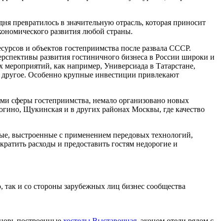
дня превратилось в значительную отрасль, которая приносит
кономического развития любой страны.
есурсов и объектов гостеприимства после развала СССР.
рспективы развития гостиничного бизнеса в России широки и
 мероприятий, как например, Универсиада в Татарстане,
е другое. Особенно крупные инвестиции привлекают
ми сферы гостеприимства, немало организовано новых
рогино, Щукинская и в других районах Москвы, где качество
вые, выстроенные с применением передовых технологий,
кратить расходы и предоставить гостям недорогие и
, так и со стороны зарубежных лиц бизнес сообщества
Вновь построенные
хостелы Выставочная
, эконом отели рядом с