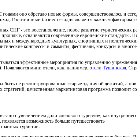
С годами оно обретало новые формы, совершенствовалось и сего
доход. Гостиничный бизнес сегодня является важным фактором э
анах СНГ - это восстановление, новое развитие туристических р
прошлые, осваиваются современные европейские стандарты. Пе
льных и международных культурных, спортивных и политических
литические конгрессы и саммиты, фестивали, конкурсы и много
атываться эффективные мероприятия по управлению учреждения
. Появляются мини отели, как, например,
отели Тушинская
, Ст
ны быть не реконструированные старые здания общежитий, а но
 стратегий, качественная маркетинговая программа позволит со
вязано с увеличением доли «делового туризма», как внутреннего
, появляется возможность больше путешествовать
странных туристов.
авильно сориентироваться в направлениях развития бизнеса. 