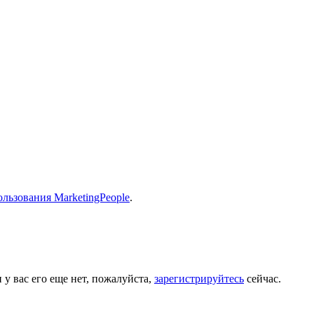
льзования MarketingPeople
.
 у вас его еще нет, пожалуйста,
зарегистрируйтесь
сейчас.