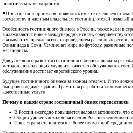
политических мероприятий.
Понятие гостеприимство появилось вместе с человечеством. 
государству и частным владельцам гостиниц, отелей немалый 
Особенность гостиничного бизнеса в России, также как и в стр
Налаживаются новые международные связи, совершенствуются 
связываются, прежде всего, с проведением различных региона
Олимпиада в Сочи, Чемпионат мира по футболу, различные по
мегаполисы.
Для успешного развития гостиничного бизнеса должны разраб
методов, позволяющих улучшить качество обслуживания гостей
обслуживания достигает европейского уровня.
Будущее гостиничного бизнеса за эконом-отелями. И это долж
быстровозводимые здания. Грамотная разработка экономических
качественные услуги.
Почему в нашей стране гостиничный бизнес перспективен
В России ежегодно повышается деловая активность, что с
Общий уровень доходов населения России увеличивается
Наша страна становится все более популярной среди ино
Инвесторы и предприниматели гостиничной отрасли должны пр