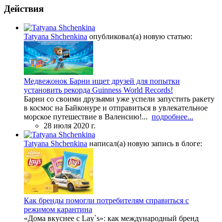
Действия
Tatyana Shchenkina
опубликовал(а) новую статью:
Медвежонок Барни ищет друзей для попытки
установить рекорда Guinness World Records!
Барни со своими друзьями уже успели запустить ракету
в космос на Байконуре и отправиться в увлекательное
морское путешествие в Валенсию!...
подробнее...
28 июля 2020 г.
Tatyana Shchenkina
написал(а) новую запись в блоге:
Как бренды помогли потребителям справиться с
режимом карантина
«Дома вкуснее с Lay`s»: как международный бренд