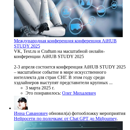
Международная конференция конференция AiHUB
STUDY 2025
VK, Text.ru и Craftum на масштабной онлайн-
конференции AiHUB STUDY 2025
2-3 апреля состоится конференция AiHUB STUDY 2025
– масштабное событие в мире искусственного
интеллекта для стран СНГ. В этом году среди
хэдлайнеров выступят представители крупных ...
3 марта 2025 г.
Это понравилось:
Олег Михалевич
Инна Саванович
обновил(а) фотообложку мероприятия
Нейросети по полочкам: от Chat GPT до Midjourney
.