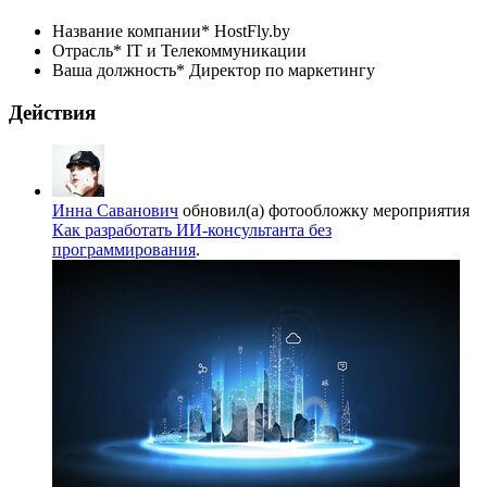
Название компании*
HostFly.by
Отрасль*
IT и Телекоммуникации
Ваша должность*
Директор по маркетингу
Действия
Инна Саванович
обновил(а) фотообложку мероприятия
Как разработать ИИ‑консультанта без
программирования
.