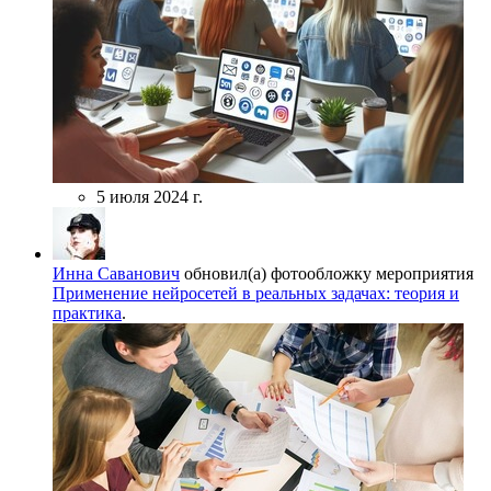
5 июля 2024 г.
Инна Саванович
обновил(а) фотообложку мероприятия
Применение нейросетей в реальных задачах: теория и
практика
.