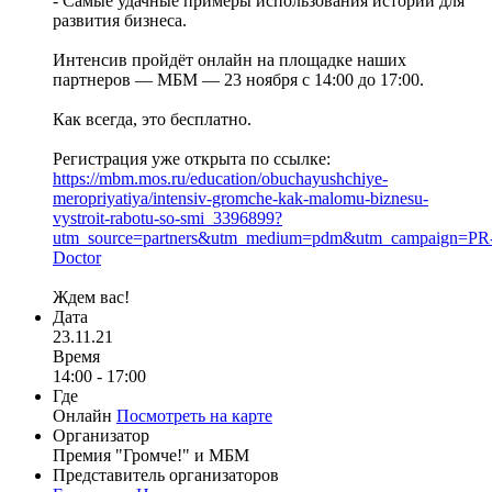
- Самые удачные примеры использования историй для
развития бизнеса.
Интенсив пройдёт онлайн на площадке наших
партнеров — МБМ — 23 ноября с 14:00 до 17:00.
Как всегда, это бесплатно.
Регистрация уже открыта по ссылке:
https://mbm.mos.ru/education/obuchayushchiye-
meropriyatiya/intensiv-gromche-kak-malomu-biznesu-
vystroit-rabotu-so-smi_3396899?
utm_source=partners&utm_medium=pdm&utm_campaign=PR
Doctor
Ждем вас!
Дата
23.11.21
Время
14:00 - 17:00
Где
Онлайн
Посмотреть на карте
Организатор
Премия "Громче!" и МБМ
Представитель организаторов