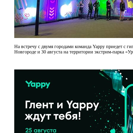
На встречу с двумя городами команда Yappy приедет с г
Новгороде и 30 августа на территории экстрим-парка «Ур