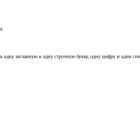
а.
ь одну заглавную и одну строчную букву, одну цифру и один спец