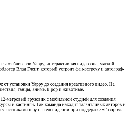
ассы от блогеров Yappy, интерактивная видеозона, мягкий
блогер Влад Глент, который устроит фан-встречу и автограф-
: от установки Yappy до создания креативного видео. На
ествия, танцы, аниме, k-pop и животные.
 12-метровый грузовик с мобильной студией для создания
урсы и кастинги. Так команда находит талантливых авторов и
и участниками шоу на телевидении при поддержке «Газпром-