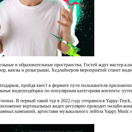
тельные и образовательные пространства. Гостей ждут мастер-кл
pop, квизы и розыгрыши. Хедлайнером мероприятий станет видео
одарков, пройдя квест в формате пути пользователя приложения
ьные видеоподборки по популярным категориям контента: путеш
ионах. В первый такой тур в 2022 году отправился Yappy-Truck,
приложение вертикальных видео регулярно проводит онлайн-конк
кламных кампаний, артистами музыкального лейбла Yappy Music 