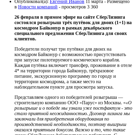
Опубликовал(а):
Евгений Иванов
11 марта
- Размещено
в
Новости компаний
- просмотров 3 360
26 февраля в прямом эфире на сайте СберЛизинга
состоялся розыгрыш трёх путёвок для двоих (1+1) на
космодром Байконур в рамках декабрьского
специального предложения СберЛизинга для своих
клиентов.
Победители получат три путёвки для двоих на
космодром Байконур с возможностью присутствовать
при запуске пилотируемого космического корабля.
Каждая путёвка включает трансфер, проживание в отеле
4* на территории города Байконур, трёхразовое
питание, экскурсионную программу по городу и
территории космодрома, а также место на
наблюдательном пункте для просмотра запуска.
Представляем одного из победителей розыгрыша —
строительную компанию ООО «Парус» из Москвы. «
«О
розыгрыше и о победе мы узнали уже постфактум - это
стало приятной неожиданностью. Договор лизинга мы
заключали для приобретения оборудования по
производственной необходимости, поэтому выигрыш
оказался приятным бонусом. Важно и то, что такие