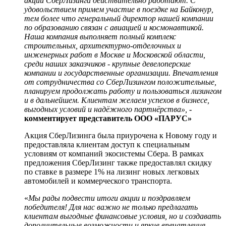
акции СберЛизинга действительно работают. С
удовольствием примем участие в поездке на Байконур,
тем более что генеральный директор нашей компании
по образованию связан с авиацией и космонавтикой.
Наша компания выполняет полный комплекс
строительных, архитектурно-отделочных и
инженерных работ в Москве и Московской области,
среди наших заказчиков - крупные девелоперские
компании и государственные организации. Впечатления
от сотрудничества со СберЛизингом положительные,
планируем продолжать работу и пользоваться лизингом
и в дальнейшем. Клиентам желаем успехов в бизнесе,
выгодных условий и надёжного партнёрства»,
-
комментирует представитель ООО «ПАРУС»
Акция СберЛизинга была приурочена к Новому году и
предоставляла клиентам доступ к специальным
условиям от компаний экосистемы Сбера. В рамках
предложения СберЛизинг также предоставлял скидку
по ставке в размере 1% на лизинг новых легковых
автомобилей и коммерческого транспорта.
«
Мы рады подвести итоги акции и поздравляем
победителя! Для нас важно не только предлагать
клиентам выгодные финансовые условия, но и создавать
дополнительные возможности и яркие впечатления.