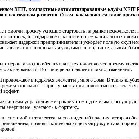
рендом XFIT, компактные автоматизированные клубы XFIT P
но и постоянном развитии. О том, как меняются такие проек
рые помогли проекту успешно стартовать на рынке несколько лет
х новостроек, благодаря компактности объем капитальных вложе
о снижает издержки предпринимателя и ускоряет полную окупаем
ые занятия или пользоваться услугами по подписке, а также близ
ртнеров, а заодно обеспечивать технологическое преимущество
его автономности. Вот четыре направления таких изменений.
t продолжают внедряться элементы умного дома. В таких клубах
ся режим экономии — приглушается или полностью отключается 
й эффект.
ые системы управления микроклиматом с датчиками, регулирующ
ы энергии не «улетают» в форточку.
ны системой интеллектуального видеонаблюдения, которая обесп
иложением, позволяя клиентам видеть загрузку клуба и бронир
ировок.