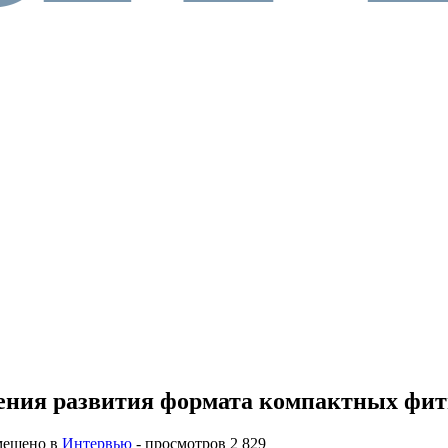
ления развития формата компактных фит
мещено в
Интервью
- просмотров 2 829