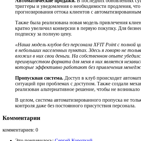
Автоматические продажи.
В последних обновлениях сущ
триггеры и уведомления о необходимости продления, чт
прогнозирования оттока клиентов с автоматизированным
Также была реализована новая модель привлечения клиен
кратно увеличил конверсии в первую покупку. Для бизне
подписку за полную цену.
«Наша модель клубов без персонала XFIT Point с полно
в небольших населенных пунктах. Здесь я говорю не тол
вложил в них свои деньги. На собственном опыте убедил
преимуществом формата для меня в них является незав
которые эффективно работают без привлечения менедж
Пропускная система.
Доступ в клуб происходит автома
ситуаций при проблемах с доступом. Также создали меха
реализован альтернативное решение, чтобы не возникало
В целом, система автоматизированного пропуска не толь
контроля даже без постоянного присутствия персонала.
Комментарии
комментариев: 0
Это понравилось:
Сергей Короткий