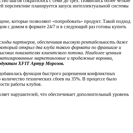
во шагов сократилось с семи до трех. Появились более четкие
й перспективе планируется запуск интеллектуальной системы
цене, которые позволяют «попробовать» продукт. Такой подход
дом с домом в формате 24/7 и в следующий раз готовы купить
асходы партнеров, обеспечивая высокую рентабельность даже
, который открыл два клуба такого формата по франшизе и
ысоких показателях клиентского потока. Наиболее ценным
матизированные маркетинговые и продажные воронки,
одуктам XFIT Артур Морозов.
 добавилась функция быстрого разрешения конфликтных
 количество технических сбоев на 35%. В процессе было
ости работы клубов.
вляет нарушителей, что обеспечивает дополнительный уровень