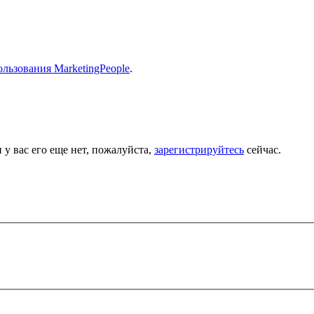
льзования MarketingPeople
.
 у вас его еще нет, пожалуйста,
зарегистрируйтесь
сейчас.