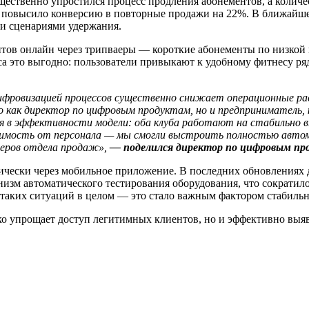
ественно упростился процесс продления абонементов, а количест
о повысило конверсию в повторные продажи на 22%. В ближайше
и сценариями удержания.
тов онлайн через трипваеры — короткие абонементы по низкой 
са это выгодно: пользователи привыкают к удобному фитнесу ря
й цифровизацией процессов существенно снижает операционные р
ько как директор по цифровым продуктам, но и предприниматель
ся в эффективности модели:
оба клуба работают на стабильно в
исимость от персонала — мы смогли выстроить полностью авто
еров отдела продаж»,
— поделился директор по цифровым пр
тически через мобильное приложение. В последних обновлениях
низм автоматического тестирования оборудования, что сократило
 таких ситуаций в целом — это стало важным фактором стабильн
ко упрощает доступ легитимных клиентов, но и эффективно выя