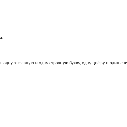
а.
ь одну заглавную и одну строчную букву, одну цифру и один спец