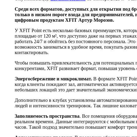
Среди всех форматов, доступных для открытия под б
только в низком пороге входа для предпринимателей, 
цифровым продуктам XFIT Артур Морозов.
У XFIT Point есть несколько базовых преимуществ, кото
площадью от 120 м², что доступно даже на первых этажа
работать 24/7 и обойтись без постоянного персонала. Эт
возможность заниматься в удобное время, покупать разов
контактировать.
Чтобы повышать привлекательность для потенциальных па
конкурентами, XFIT развивает формат, повышая уровень 
Энергосбережение и микроклимат.
В формате XFIT Poin
когда клиенты покидают зал, автоматически активирует
небольших локаций это дает значительный экономически
Дополнительно в клубах установлены автоматизированн
людей и интенсивности тренировок. Так лишние киловатт
Заполняемость пространства
. Все помещения оборудова
реальном времени. Данные интегрируются с мобильным пр
часов. Такой подход значительно повышает комфорт трен