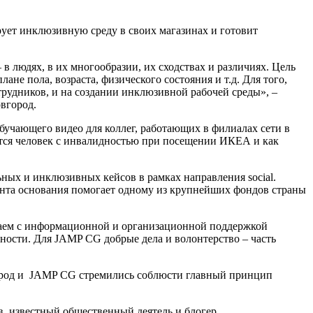
ует инклюзивную среду в своих магазинах и готовит
в людях, в их многообразии, их сходствах и различиях. Цель
не пола, возраста, физического состояния и т.д. Для того,
рудников, и на создании инклюзивной рабочей среды», –
вгород.
чающего видео для коллег, работающих в филиалах сети в
ается человек с инвалидностью при посещении ИКЕА и как
ных и инклюзивных кейсов в рамках направления social.
ента основания помогает одному из крупнейших фондов страны
гаем с информационной и организационной поддержкой
ности. Для JAMP CG добрые дела и волонтерство – часть
город и JAMP CG стремились соблюсти главный принцип
, известный общественный деятель и блогер.