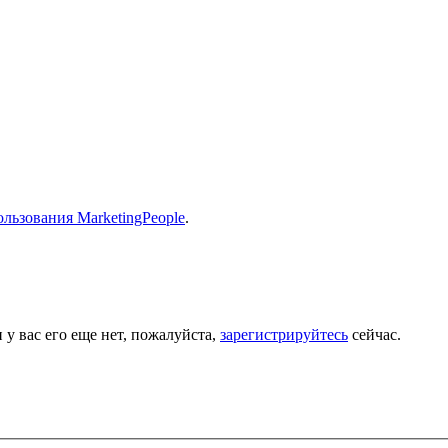
льзования MarketingPeople
.
 у вас его еще нет, пожалуйста,
зарегистрируйтесь
сейчас.