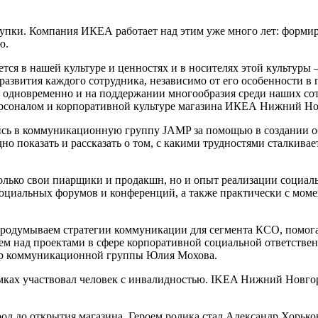
пки. Компания ИКЕА работает над этим уже много лет: формир
ю.
ся в нашей культуре и ценностях и в носителях этой культуры – 
звития каждого сотрудника, независимо от его особенности в пла
 одновременно и на поддержании многообразия среди наших сот
ерсоналом и корпоративной культуре магазина ИКЕА Нижний Но
сь в коммуникационную группу JAMP за помощью в создании обу
но показать и рассказать о том, с какими трудностями сталкив
олько свои пиарщики и продакшн, но и опыт реализации социаль
оциальных форумов и конференций, а также практически с мом
продумываем стратегии коммуникации для сегмента КСО, помо
ем над проектами в сфере корпоративной социальной ответствен
ер коммуникационной группы Юлия Мохова.
емках участвовал человек с инвалидностью. IKEA Нижний Нов
до открытия магазина. Героем ролика стал Александр Хорьков