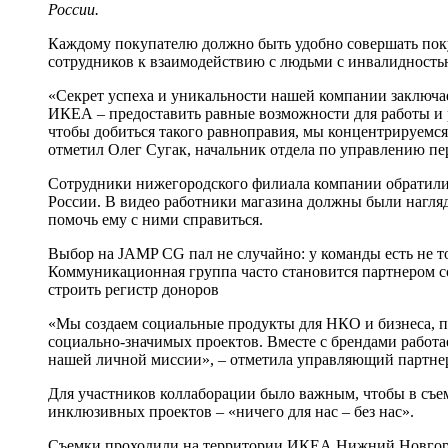
России
.
Каждому покупателю должно быть удобно совершать поку
сотрудников к взаимодействию с людьми с инвалидность
«Секрет успеха и уникальности нашей компании заключает
ИКЕА – предоставить равные возможности для работы и ра
чтобы добиться такого равноправия, мы концентрируемся
отметил Олег Сугак, начальник отдела по управлению п
Сотрудники нижегородского филиала компании обратили
России. В видео работники магазина должны были нагляд
помочь ему с ними справиться.
Выбор на JAMP CG пал не случайно: у команды есть не т
Коммуникационная группа часто становится партнером с
строить регистр доноров
«Мы создаем социальные продукты для НКО и бизнеса, 
социально-значимых проектов. Вместе с брендами работа
нашей личной миссии», – отметила управляющий партн
Для участников коллаборации было важным, чтобы в съ
инклюзивных проектов – «ничего для нас – без нас».
Съемки проходили на территории ИКЕА Нижний Новгород 