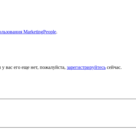
льзования MarketingPeople
.
 у вас его еще нет, пожалуйста,
зарегистрируйтесь
сейчас.