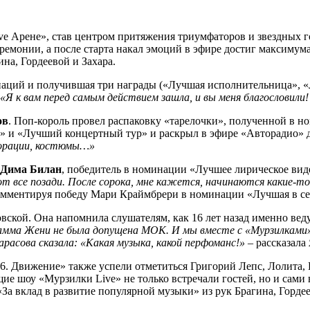
ve Арене», став центром притяжения триумфаторов и звездных
ремонии, а после старта накал эмоций в эфире достиг максимум
на, Гордеевой и Захара.
наций и получившая три награды («Лучшая исполнительница», «Л
«Я к вам перед самым действием зашла, и вы меня благословили
ов
. Поп-король провел распаковку «тарелочки», полученной в н
» и «Лучший концертный тур» и раскрыл в эфире «Авторадио» д
екорации, костюмы…»
Дима Билан
, победитель в номинации «Лучшее лирическое виде
 вот все позади. После сорока, мне кажется, начинаются какие-
комментируя победу Мари Краймбрери в номинации «Лучшая в се
ской. Она напомнила слушателям, как 16 лет назад именно вед
мма Жени не была допущена МОК. И мы вместе с «Мурзилками» 
арасова сказала: «Какая музыка, какой перфоманс!»
– рассказала
6. Движение» также успели отметиться Григорий Лепс, Лолита,
ущие шоу «Мурзилки Live» не только встречали гостей, но и сам
За вклад в развитие популярной музыки» из рук Брагина, Горде