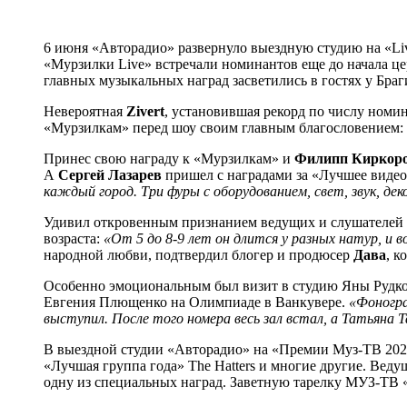
6 июня «Авторадио» развернуло выездную студию на «Li
«Мурзилки Live» встречали номинантов еще до начала це
главных музыкальных наград засветились в гостях у Браги
Невероятная
Zivert
, установившая рекорд по числу номи
«Мурзилкам» перед шоу своим главным благословением:
Принес свою награду к «Мурзилкам» и
Филипп Киркор
А
Сергей Лазарев
пришел с наградами за «Лучшее видео
каждый город. Три фуры с оборудованием, свет, звук, д
Удивил откровенным признанием ведущих и слушателей
возраста:
«От 5 до 8-9 лет он длится у разных натур, и
народной любви, подтвердил блогер и продюсер
Дава
, 
Особенно эмоциональным был визит в студию Яны Рудков
Евгения Плющенко на Олимпиаде в Ванкувере.
«Фоногра
выступил. После того номера весь зал встал, а Татьяна Т
В выездной студии «Авторадио» на «Премии Муз-ТВ 202
«Лучшая группа года» The Hatters и многие другие. Вед
одну из специальных наград. Заветную тарелку МУЗ-ТВ «