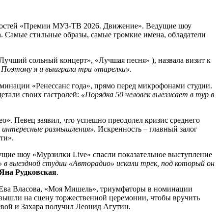
 гостей «Премии МУЗ-ТВ 2026. Движение». Ведущие шоу
а. Самые стильные образы, самые громкие имена, обладатели
учший сольный концерт», «Лучшая песня» ), назвала визит к
! Поэтому я и выиграла три «тарелки».
оминации «Ренессанс года», прямо перед микрофонами студии.
етали своих гастролей:
«Порядка 50 человек выезжает в тур в
о». Певец заявил, что успешно преодолел кризис среднего
то интересные размышления».
Искренность – главный залог
ти».
ущие шоу «Мурзилки Live» спасли показательное выступление
в выездной студии «Авторадио» искали трек, под который он
Яна Рудковская
.
 Ева Власова, «Моя Мишель», триумфаторы в номинации
и вышли на сцену торжественной церемонии, чтобы вручить
евой и Захара получил Леонид Агутин.