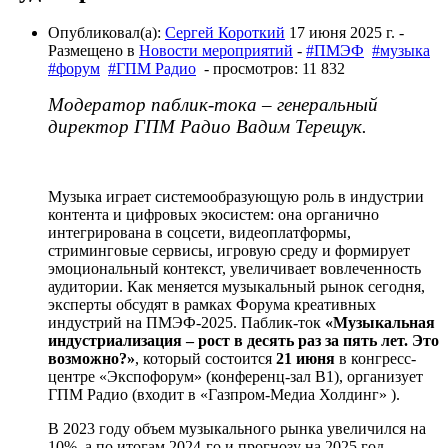
Опубликовал(а):
Сергей Короткий
17 июня 2025 г.
-
Размещено в
Новости мероприятий
-
#ПМЭФ
#музыка
#форум
#ГПМ Радио
- просмотров: 11 832
Модератор паблик-тока – генеральный
директор ГПМ Радио Вадим Терещук.
Музыка играет системообразующую роль в индустрии
контента и цифровых экосистем: она органично
интегрирована в соцсети, видеоплатформы,
стриминговые сервисы, игровую среду и формирует
эмоциональный контекст, увеличивает вовлеченность
аудитории. Как меняется музыкальный рынок сегодня,
эксперты обсудят в рамках Форума креативных
индустрий на ПМЭФ-2025. Паблик-ток
«Музыкальная
индустриализация – рост в десять раз за пять лет. Это
возможно?»
, который состоится
21 июня
в конгресс-
центре «Экспофорум» (конференц-зал B1), организует
ГПМ Радио (входит в «Газпром-Медиа Холдинг» ).
В 2023 году объем музыкального рынка увеличился на
10%, а по итогам 2024-го и прогнозу на 2025 год