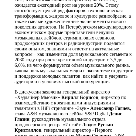
ожидается ежегодный рост на уровне 20%. Этому
способствует целый ряд факторов: технологическая
трансформация, жанровое и культурное разнообразие, а
также смелые художественные эксперименты нового
поколения артистов. На Петербургском международном
экономическом форуме представители ведущих
музыкальных лейблов, стриминговых сервисов,
продюсерских центров и радиоиндустрии поделятся
своим опытом, знаниями и ответят на актуальные
вопросы – как изменится доля музыкального сегмента к
2030 году при росте креативной индустрии с 3,5 до
6,0%, из чего формируется объем музыкального рынка,
какова роль музыкальных медиа в экосистеме индустрии
и поддержке молодых талантов, как найти и удержать
аудиторию в условиях высокой конкуренции.
В дискуссии заявлены генеральный директор
«Хэдлайнер Мьюзик»
Кирилл Борисов
, директор по
взаимодействию с креативными индустриями и
талантами в HiFi-стриминге «Звук»
Александр Гагиев
,
глава A&R музыкального лейбла S&P Digital
Денис
Глазин
, руководитель музыкального отдела
продюсерского центра «Инсайт Люди»
Руслан
Кристаллов
, генеральный директор «Первого
музыкального издательства»
Мария Опарина
, A&R